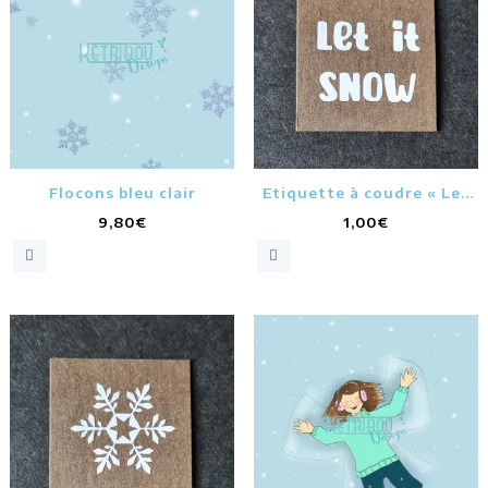
Flocons bleu clair
Etiquette à coudre « Let
it snow »
9,80
€
1,00
€