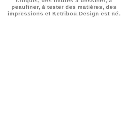
croquis, des heures à dessiner, à
peaufiner, à tester des matières, des
impressions et Ketribou Design est né.
Visitez la Boutique